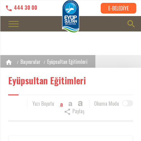
444 30 00
E-BELEDİYE
Başvurular
Eyüpsultan Eğitimleri
Eyüpsultan Eğitimleri
a
a
Yazı Boyutu
Okuma Modu
a
Paylaş