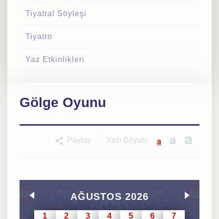
Tiyatral Söyleşi
Tiyatro
Yaz Etkinlikleri
Gölge Oyunu
a
a
a
Paylaş
Yazı Boyutu
AĞUSTOS 2026
1
2
3
4
5
6
7