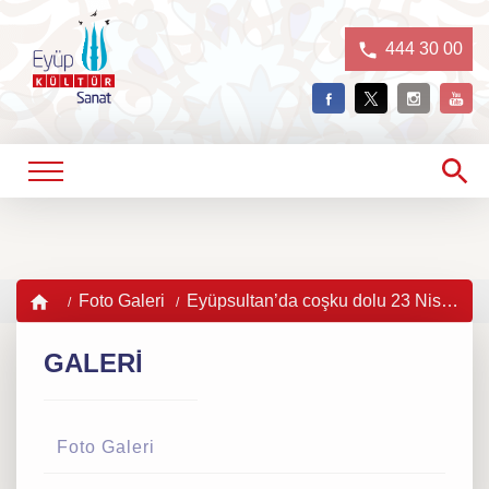
444 30 00
Foto Galeri
Eyüpsultan’da coşku dolu 23 Nisan kutlamaları
GALERİ
Foto Galeri