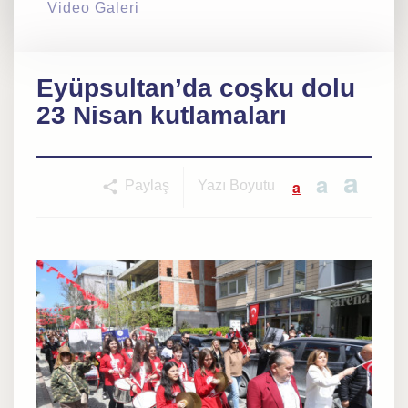
Video Galeri
Eyüpsultan’da coşku dolu
23 Nisan kutlamaları
a
a
a
Paylaş
Yazı Boyutu