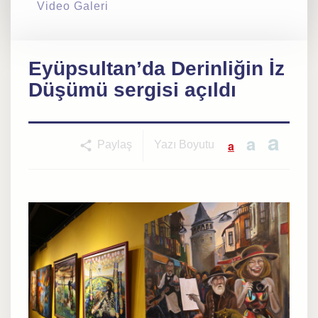
Video Galeri
Eyüpsultan’da Derinliğin İz
Düşümü sergisi açıldı
a
a
a
Paylaş
Yazı Boyutu