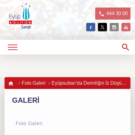
444 30 00
Foto Galeri
Eyüpsultan’da Derinliğin İz Düşümü sergisi açıldı
GALERİ
Foto Galeri