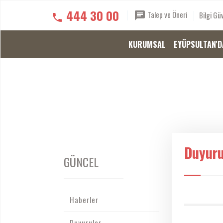
444 30 00
Talep ve Öneri
Bilgi Güv
KURUMSAL
EYÜPSULTAN'D
Duyuru
GÜNCEL
Haberler
Duyurular