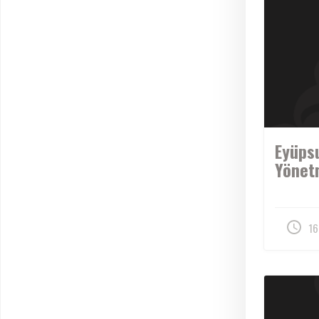
Eyüpsu
Yönetm
16 