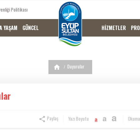
enliği Politikası
A YAŞAM
GÜNCEL
HİZMETLER
PRO
Duyurular
lar
a
a
Paylaş
Yazı Boyutu
Okuma
a