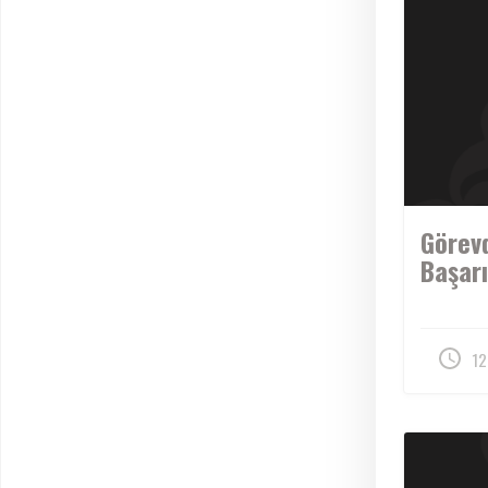
Görevd
Başarı
12 