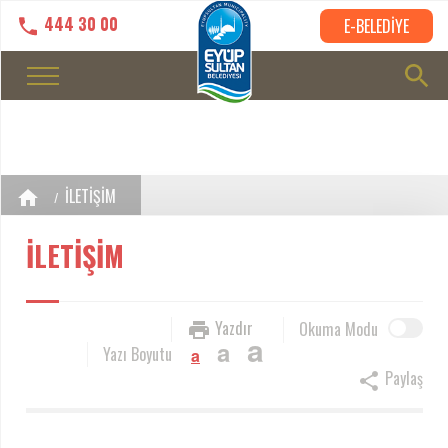
444 30 00
E-BELEDİYE
İLETİŞİM
İLETİŞİM
Yazdır
Okuma Modu
a
a
Yazı Boyutu
a
Paylaş