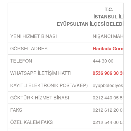
T.C.
İSTANBUL İLİ
EYÜPSULTAN İLÇESİ BELEDİYE
YENİ HİZMET BİNASI
NİŞANCI MAHALL
GÖRSEL ADRES
Haritada Görmek İ
TELEFON
444 30 00
WHATSAPP İLETİŞİM HATTI
0536 906 30 30
KAYITLI ELEKTRONİK POSTA(KEP)
eyupbelediyesi@h
GÖKTÜRK HİZMET BİNASI
0212 440 05 55 - 
FAKS
0212 612 20 00
ÖZEL KALEM FAKS
0212 544 00 02