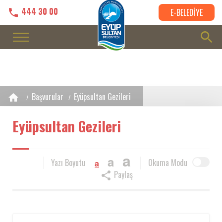
444 30 00
E-BELEDİYE
Başvurular
Eyüpsultan Gezileri
Eyüpsultan Gezileri
a
a
Yazı Boyutu
Okuma Modu
a
Paylaş