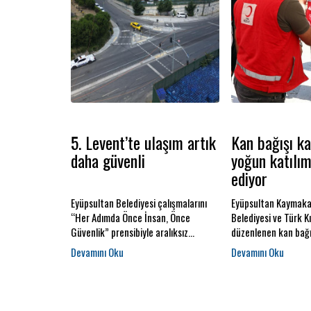
5. Levent’te ulaşım artık
Kan bağışı k
daha güvenli
yoğun katılı
ediyor
Eyüpsultan Belediyesi çalışmalarını
Eyüpsultan Kaymakam
“Her Adımda Önce İnsan, Önce
Belediyesi ve Türk Kız
Güvenlik” prensibiyle aralıksız
düzenlenen kan bağ
sürdürüyor. Ulaşımı kolaylaştıran,
kapsamında Eyüpsult
yaşam kalitesini artıran çalışmalar
Hizmet Binası önünd
Eyüpsultan’ın dört bir yanında devam
oluşturuldu. Eyüpsu
ediyor.
Başkanı Dr. Mithat 
alanı ziyaret ederek