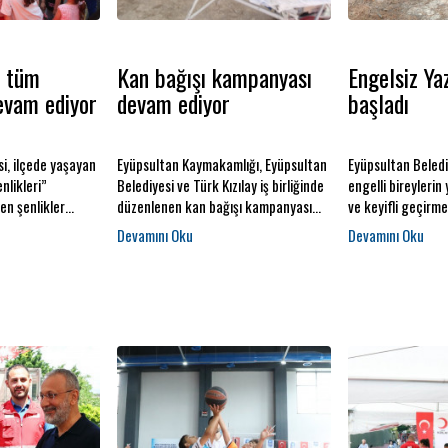
i tüm
Kan bağışı kampanyası
Engelsiz Ya
evam ediyor
devam ediyor
başladı
i, ilçede yaşayan
Eyüpsultan Kaymakamlığı, Eyüpsultan
Eyüpsultan Beledi
nlikleri”
Belediyesi ve Türk Kızılay iş birliğinde
engelli bireylerin 
en şenlikler
düzenlenen kan bağışı kampanyası
ve keyifli geçirme
unutulmaz bir yaz
yoğun katılımla devam ediyor.
"Engelsiz Yaz Spo