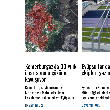
Kemerburgaz’da 30 yılık
Eyüpsultan’da
imar sorunu çözüme
ekipleri yaz 
kavuşuyor
Kemerburgaz Mimarsinan ve
Eyüpsultan Belediyes
Mithatpaşa Mahalleleri İmar
Müdürlüğü ekipleri, 
Uygulaması askıya çıkıyor.Eyüpsultan
ilçe genelindeki çal
Belediye Başkanı Dr. Mithat Bülent
bir tempoyla sürdür
Özmen, göreve geldiğinden itibaren
Vatandaşların günlü