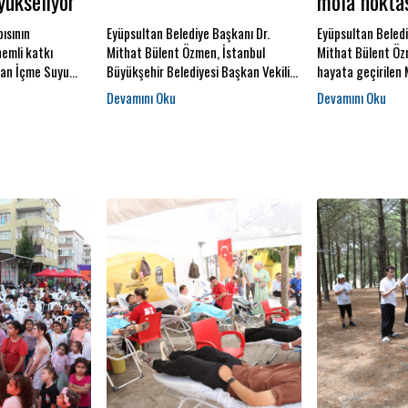
 yükseliyor
mola nokta
pısının
Eyüpsultan Belediye Başkanı Dr.
Eyüpsultan Beledi
nemli katkı
Mithat Bülent Özmen, İstanbul
Mithat Bülent Öz
tan İçme Suyu
Büyükşehir Belediyesi Başkan Vekili
hayata geçirilen
kezi Projesi’nde
Sayın Nuri Aslan ile birlikte
Parkı, gün boyun
am ediyor. Proje
Eyüpsultan Kent Lokantası’nda
trafiğinde emek 
tanbul’un artan
vatandaşlarla bir araya geldi. Başkan
güvenli bir mola 
n karşılanmasına
Özmen, ziyaret sırasında ilçeye
sunuyor. Karadol
nulacak.
kazandırılacak ikinci Kent
Yokuşu’nda hizme
Lokantası’nın müjdesini verdi.