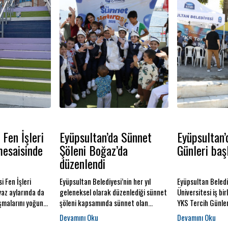
 Fen İşleri
Eyüpsultan’da Sünnet
Eyüpsultan’
mesaisinde
Şöleni Boğaz’da
Günleri başl
düzenlendi
i Fen İşleri
Eyüpsultan Belediyesi’nin her yıl
Eyüpsultan Belediy
yaz aylarında da
geleneksel olarak düzenlediği sünnet
Üniversitesi iş bir
ışmalarını yoğun
şöleni kapsamında sünnet olan
YKS Tercih Günleri
üyor.
çocuklar ve aileleri, Boğaz’da
öğrencilere, alan
k yaşamını daha
düzenlenen tekne turunda keyifli ve
danışmanları hizm