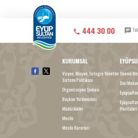
444 30 00
Tal
KURUMSAL
EYÜPSU
Vizyon, Misyon, Entegre Yönetim
Önemli Me
Sistemi Politikası
Dini Meka
Organizasyon Şeması
Eyüpsultan
Başkan Yardımcıları
Eyüpsulta
Müdürlükler
Haritaları
Meclis
Meclis Kararları