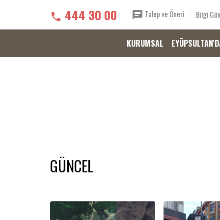
444 30 00
Talep ve Öneri
Bilgi Güv
KURUMSAL
EYÜPSULTAN'D
GÜNCEL