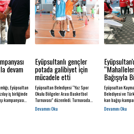
ampanyası
Eyüpsultanlı gençler
Eyüpsultan’
mla devam
potada galibiyet için
“Mahallele
mücadele etti
Bağışıyla B
lığı, Eyüpsultan
Eyüpsultan Belediyesi “Yaz Spor
Eyüpsultan Kayma
ılay iş birliğinde
Okulu Bölgeler Arası Basketbol
Belediyesi ve Türk 
ışı kampanyası
Turnuvası” düzenledi. Turnuvada
kan bağışı kampan
an Belediyesi
yeteneklerini sergileyen genç
“Mahallenin Gücü
e kan bağışı alanı
sporcular beğeniyle izlendi.
Büyür!” sloganıyl
ltan Belediye
kampanya kapsam
Bülent Özmen de
kan bağışında bul
 kan bağışında
Eyüpsultan’ın dör