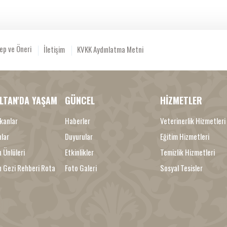
ep ve Öneri
İletişim
KVKK Aydınlatma Metni
LTAN'DA YAŞAM
GÜNCEL
HİZMETLER
kanlar
Haberler
Veterinerlik Hizmetleri
nlar
Duyurular
Eğitim Hizmetleri
 Ünlüleri
Etkinlikler
Temizlik Hizmetleri
n Gezi Rehberi Rota
Foto Galeri
Sosyal Tesisler