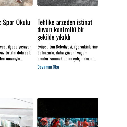
z Spor Okulu
Tehlike arzeden istinat
duvarı kontrollü bir
şekilde yıkıldı
yesi, ilçede yaşayan
Eyüpsultan Belediyesi, ilçe sakinlerine
yaz tatilini dolu dolu
da huzurlu, daha güvenli yaşam
leri amacıyla
alanları sunmak adına çalışmalarını
r Okulu" düzenliyor.
aralıksız sürdürüyor.