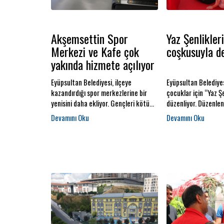
Akşemsettin Spor
Yaz Şenlikler
Merkezi ve Kafe çok
coşkusuyla d
yakında hizmete açılıyor
Eyüpsultan Belediyesi, ilçeye
Eyüpsultan Belediyes
kazandırdığı spor merkezlerine bir
çocuklar için “Yaz Şe
yenisini daha ekliyor. Gençleri kötü
düzenliyor. Düzenlen
alışkanlıklardan uzak tutmak, ruh ve
sayesinde çocuklar 
beden sağlıklarını desteklemek ve
tatili yaşıyor.
sporun farklı alanlarında kendilerini
geliştirmelerine imkan sunmak
amacıyla hayata geçirilen
Akşemsettin Spor Merkezi ve Kafe,
çok yakında vatandaşların hizmetine
açılacak.