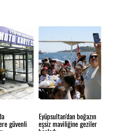
törenle sanatseverlere kapılarını
açtı.
da
Eyüpsultan’dan boğazın
ere güvenli
eşsiz maviliğine geziler