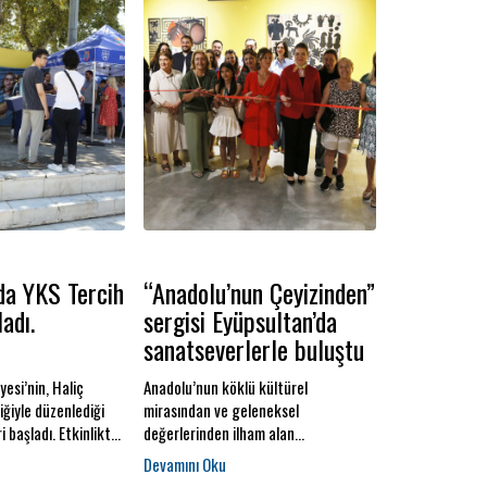
da YKS Tercih
“Anadolu’nun Çeyizinden”
adı.
sergisi Eyüpsultan’da
sanatseverlerle buluştu
esi’nin, Haliç
Anadolu’nun köklü kültürel
liğiyle düzenlediği
mirasından ve geleneksel
 başladı. Etkinlikte
değerlerinden ilham alan
ında uzman tercih
“Anadolu’nun Çeyizinden” sergisi,
et veriyor.
Galeri Eyüpsultan’da düzenlenen