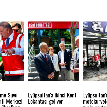
rişilebilir hale
unutulmaz bir gün geçirdi.
sahada aktif
kipler, ilçenin
htiyaçlara hızlı ve
le ediyor.
çme Suyu
Eyüpsultan’a ikinci Kent
Eyüpsultan’
rfi Merkezi
Lokantası geliyor
motokuryel