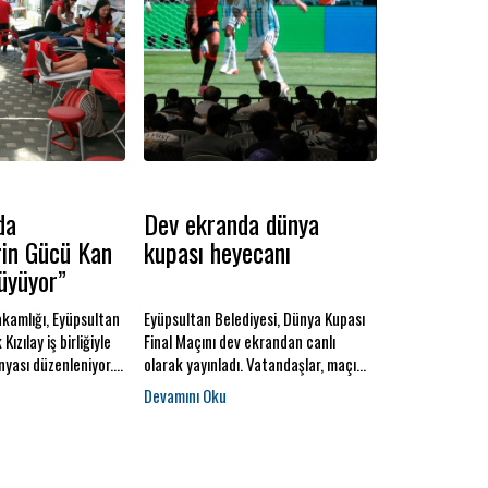
da
Dev ekranda dünya
rin Gücü Kan
kupası heyecanı
üyüyor”
kamlığı, Eyüpsultan
Eyüpsultan Belediyesi, Dünya Kupası
Kızılay iş birliğiyle
Final Maçını dev ekrandan canlı
yası düzenleniyor.
olarak yayınladı. Vatandaşlar, maçı
 Kan Bağışıyla
açık havada seyretmenin keyfini
a hayata geçirilen
yaşadılar.
ında, vatandaşların
unabilmesi için
t bir yanında bağış