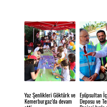
seçim vaatlerini birer birer hayata
konforlu, güvenli ve e
geçirirken, ilçede uzun yıllardır çözüm
getirmek amacıyla 
bekleyen sorunların giderilmesi için
olarak görev yapan e
de çalışmalarına aralıksız devam
farklı noktalarında i
ediyor.
etkin şekilde müdaha
Yaz Şenlikleri Göktürk ve
Eyüpsultan İ
Kemerburgaz’da devam
Deposu ve Te