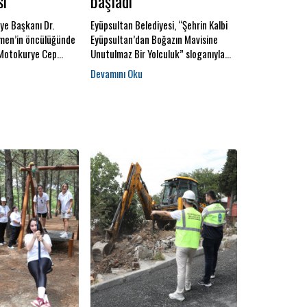
sı
başladı
ye Başkanı Dr.
Eyüpsultan Belediyesi, “Şehrin Kalbi
men’in öncülüğünde
Eyüpsultan’dan Boğazın Mavisine
 Motokurye Cep
Unutulmaz Bir Yolculuk” sloganıyla
ca İstanbul
boğaz gezileri başlattı.
veren motokuryelere
ve dinlenme imkânı
ap Mahallesi Saya
te açılan cep parkı