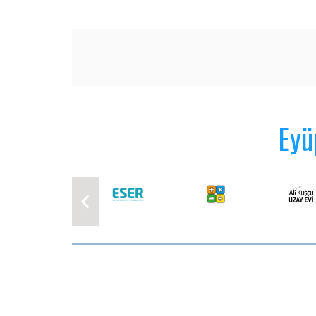
bulunan belediye çal
görüştü.
Eyü