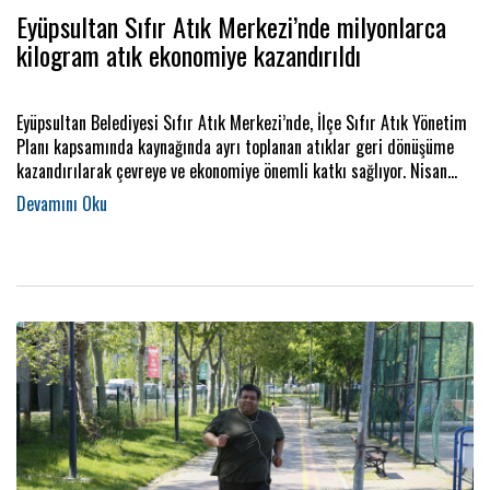
Eyüpsultan Sıfır Atık Merkezi’nde milyonlarca
kilogram atık ekonomiye kazandırıldı
Eyüpsultan Belediyesi Sıfır Atık Merkezi’nde, İlçe Sıfır Atık Yönetim
Planı kapsamında kaynağında ayrı toplanan atıklar geri dönüşüme
kazandırılarak çevreye ve ekonomiye önemli katkı sağlıyor. Nisan
2024’ten bu yana milyonlarca kilogram atık geri dönüştürülürken,
yüz binlerce ağacın kesilmesi önlendi, enerji ve su tasarrufu
sağlandı.