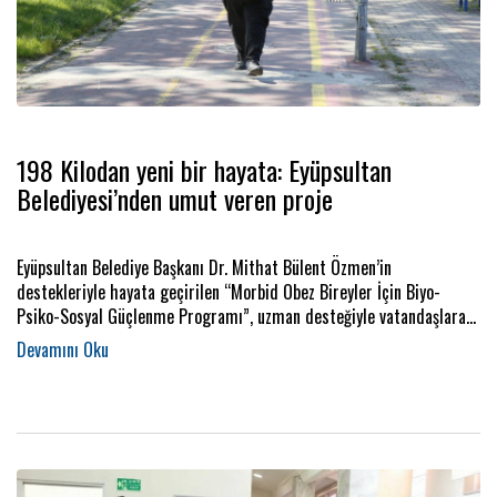
198 Kilodan yeni bir hayata: Eyüpsultan
Belediyesi’nden umut veren proje
​​​​​​​Eyüpsultan Belediye Başkanı Dr. Mithat Bülent Özmen’in
destekleriyle hayata geçirilen “Morbid Obez Bireyler İçin Biyo-
Psiko-Sosyal Güçlenme Programı”, uzman desteğiyle vatandaşlara
sağlıklı yaşam yolunda umut oluyor. Programa 198 kiloyla başlayan
Yusuf Karakurt, 6 ayda 25 kilo vererek hem sağlığına hem de yaşam
motivasyonuna yeniden kavuştu.