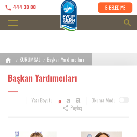
444 30 00
E-BELEDİYE
KURUMSAL
Başkan Yardımcıları
Başkan Yardımcıları
a
a
Yazı Boyutu
Okuma Modu
a
Paylaş