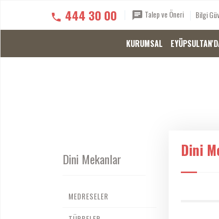
444 30 00
Talep ve Öneri
Bilgi Güv
KURUMSAL
EYÜPSULTAN'D
Dini M
Dini Mekanlar
MEDRESELER
TÜRBELER