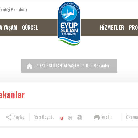
enliği Politikası
A YAŞAM
GÜNCEL
HİZMETLER
PRO
EYÜPSULTAN'DA YAŞAM
Dini Mekanlar
ekanlar
a
a
Paylaş
Yazdır
Yazı Boyutu
Okuma
a