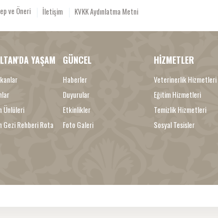
ep ve Öneri
İletişim
KVKK Aydınlatma Metni
LTAN'DA YAŞAM
GÜNCEL
HİZMETLER
kanlar
Haberler
Veterinerlik Hizmetleri
nlar
Duyurular
Eğitim Hizmetleri
 Ünlüleri
Etkinlikler
Temizlik Hizmetleri
n Gezi Rehberi Rota
Foto Galeri
Sosyal Tesisler