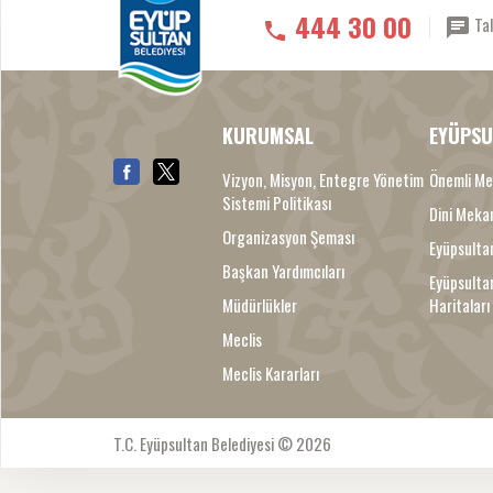
444 30 00
Tal
KURUMSAL
EYÜPSU
Vizyon, Misyon, Entegre Yönetim
Önemli Me
Sistemi Politikası
Dini Meka
Organizasyon Şeması
Eyüpsultan
Başkan Yardımcıları
Eyüpsulta
Müdürlükler
Haritaları
Meclis
Meclis Kararları
T.C. Eyüpsultan Belediyesi © 2026