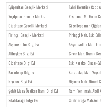
Eyüpsultan Gençlik Merkezi
Fahri Korutürk Caddesi Es
Yeşilpınar Gençlik Merkezi
Yeşilpınar Mh.Girne Cd. Ça
Güzeltepe Gençlik Merkezi
Güzeltepe mah.Çiğdem Sok
Pirinççi Gençlik Merkezi
Pirinççi Mah. Eski Edirne 
Akşemsettin Bilgi Evi
Akşemsettin Mah. Elmas So
Alibeyköy Bilgi Evi
Çırçır Mah. Namık Kemal 
Güzeltepe Bilgi Evi
Eski Karakol Binası-Güzel
Karadolap Bilgi Evi
Karadolap Mah. Veysel Kara
Nişanca Bilgi Evi
Nişanca Mah. Nimet Sok. N
Şehit Musa Özalkan Rami Bilgi Evi
Rami Yeni mah. Abdi Ağa S
Silahtarağa Bilgi Evi
Silahtarağa Mah.Yeni Cad.