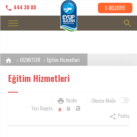
444 30 00
E-BELEDİYE
HİZMETLER
Eğitim Hizmetleri
Eğitim Hizmetleri
Yazdır
Okuma Modu
a
a
Yazı Boyutu
a
Paylaş