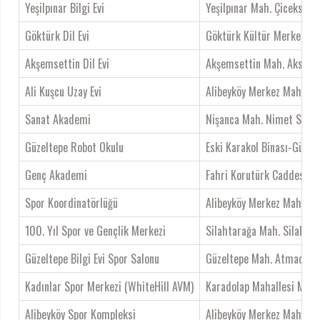
Yeşilpınar Bilgi Evi
Yeşilpınar Mah. Çiceksuyu 
Göktürk Dil Evi
Göktürk Kültür Merkezi
Akşemsettin Dil Evi
Akşemsettin Mah. Aksemse
Ali Kuşcu Uzay Evi
Alibeyköy Merkez Mah. Kaz
Sanat Akademi
Nişanca Mah. Nimet Sok. N
Güzeltepe Robot Okulu
Eski Karakol Binası-Güzel
Genç Akademi
Fahri Korutürk Caddesi Es
Spor Koordinatörlüğü
Alibeyköy Merkez Mah. Ka
100. Yıl Spor ve Gençlik Merkezi
Silahtarağa Mah. Silahtar
Güzeltepe Bilgi Evi Spor Salonu
Güzeltepe Mah. Atmaca So
Kadınlar Spor Merkezi (WhiteHill AVM)
Karadolap Mahallesi Musta
Alibeyköy Spor Kompleksi
Alibeyköy Merkez Mah. Ka