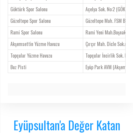
Göktürk Spor Salonu
Açelya Sok. No:2 (GÖKTÜRK
Güzeltepe Spor Salonu
Güzeltepe Mah. FSM Bulvarı
Rami Spor Salonu
Rami Yeni Mah.Boşnak Hıd
Akşemsettin Yüzme Havuzu
Çırçır Mah. Dicle Sok.no.1
Topçular Yüzme Havuzu
Topçular İncirlik Sok. No. 
Buz Pisti
Eyüp Park AVM (Akşemsett
Eyüpsultan'a Değer Katan