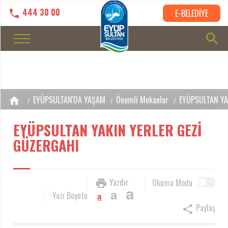
444 30 00
E-BELEDİYE
EYÜPSULTAN'DA YAŞAM
Önemli Mekanlar
EYÜPSULTAN YA
EYÜPSULTAN YAKIN YERLER GEZİ
GÜZERGAHI
Yazdır
Okuma Modu
a
a
Yazı Boyutu
a
Paylaş