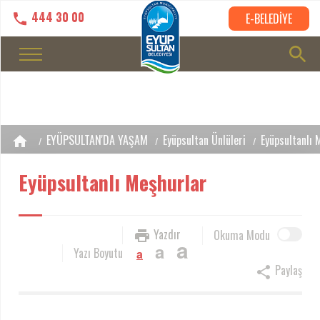
444 30 00
E-BELEDİYE
EYÜPSULTAN'DA YAŞAM
Eyüpsultan Ünlüleri
Eyüpsultanlı 
Eyüpsultanlı Meşhurlar
Yazdır
Okuma Modu
a
a
Yazı Boyutu
a
Paylaş