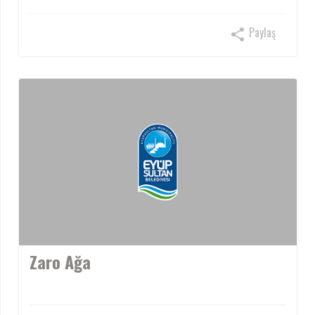
Paylaş
Zaro Ağa