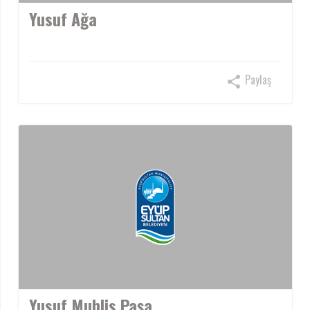
Yusuf Ağa
Paylaş
Yusuf Muhlis Paşa