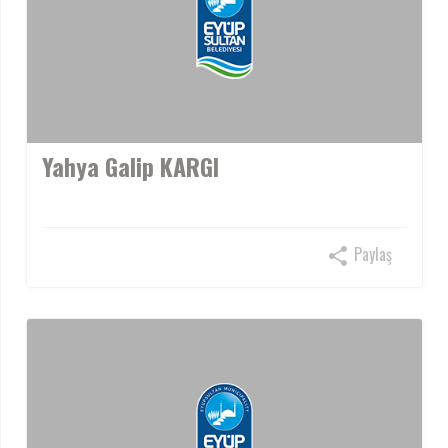
Yahya Galip KARGI
Paylaş