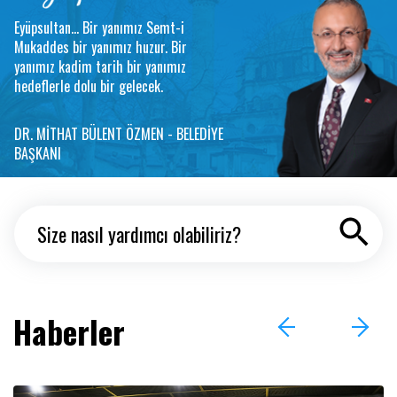
Eyüpsultan... Bir yanımız Semt-i
Mukaddes bir yanımız huzur. Bir
yanımız kadim tarih bir yanımız
hedeflerle dolu bir gelecek.
DR. MİTHAT BÜLENT ÖZMEN - BELEDİYE
BAŞKANI
Haberler