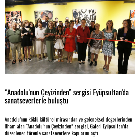
Yaz Şenlikleri Göktürk ve Kemerburgaz’da
devam etti
Eyüpsultan Belediyesi, ilçede yaşayan çocuklar için “Yaz Şenlikleri”
düzenliyor. Düzenlenen şenlikler sayesinde çocuklar unutulmaz bir
yaz tatili yaşıyor.