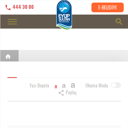
444 30 00
E-BELEDİYE
a
a
Yazı Boyutu
Okuma Modu
a
Paylaş