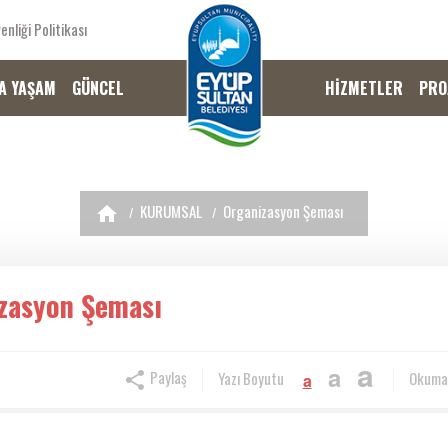
enliği Politikası
A YAŞAM
GÜNCEL
HİZMETLER
PRO
KURUMSAL
Organizasyon Şeması
zasyon Şeması
a
a
Paylaş
Yazı Boyutu
Okuma
a