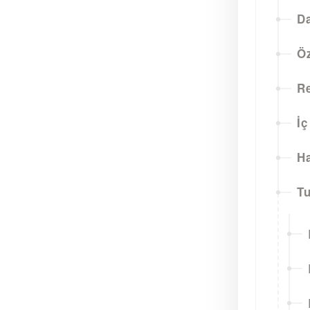
D
Ö
Re
İç
H
T