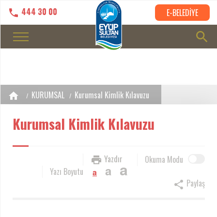
444 30 00
E-BELEDİYE
KURUMSAL
Kurumsal Kimlik Kılavuzu
Kurumsal Kimlik Kılavuzu
Yazdır
Okuma Modu
a
a
Yazı Boyutu
a
Paylaş