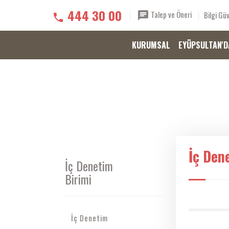
444 30 00
Talep ve Öneri
Bilgi Güv
KURUMSAL
EYÜPSULTAN'D
İç Den
İç Denetim
Birimi
İç Denetim