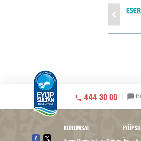
444 30 00
Tal
KURUMSAL
EYÜPSU
Vizyon, Misyon, Entegre Yönetim
Önemli Me