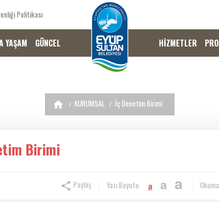
enliği Politikası
A YAŞAM
GÜNCEL
HİZMETLER
PRO
KURUMSAL
İç Denetim Birimi
etim Birimi
a
a
Paylaş
Yazı Boyutu
Okuma
a