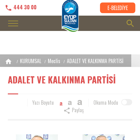
444 30 00
E-BELEDİYE
KURUMSAL
Meclis
ADALET VE KALKINMA PARTİSİ
ADALET VE KALKINMA PARTİSİ
a
a
Yazı Boyutu
Okuma Modu
a
Paylaş