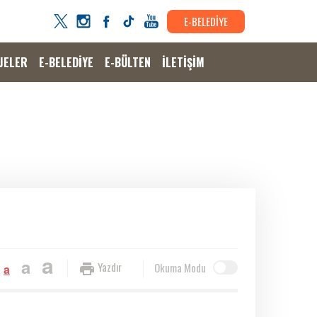
E-BELEDİYE
JELER
E-BELEDİYE
E-BÜLTEN
İLETİŞİM
a
a
Yazdır
Okuma Modu
a