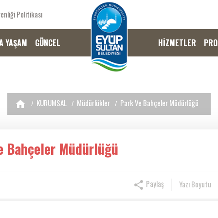
enliği Politikası
A YAŞAM
GÜNCEL
HİZMETLER
PRO
KURUMSAL
Müdürlükler
Park Ve Bahçeler Müdürlüğü
e Bahçeler Müdürlüğü
Paylaş
Yazı Boyutu