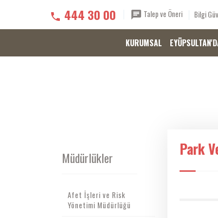
444 30 00
Talep ve Öneri
Bilgi Güv
KURUMSAL
EYÜPSULTAN'D
Park V
Müdürlükler
Afet İşleri ve Risk
Yönetimi Müdürlüğü