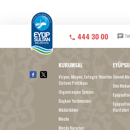
444 30 00
Tal
KURUMSAL
EYÜPSU
Vizyon, Misyon, Entegre Yönetim
Önemli Me
Sistemi Politikası
Dini Meka
Organizasyon Şeması
Eyüpsultan
Başkan Yardımcıları
Eyüpsulta
Müdürlükler
Haritaları
Meclis
Meclis Kararları