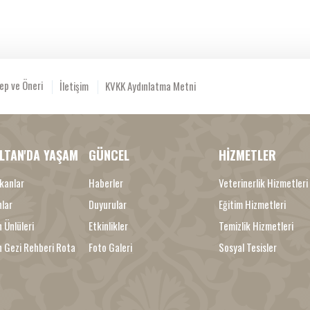
ep ve Öneri
İletişim
KVKK Aydınlatma Metni
LTAN'DA YAŞAM
GÜNCEL
HİZMETLER
kanlar
Haberler
Veterinerlik Hizmetleri
nlar
Duyurular
Eğitim Hizmetleri
 Ünlüleri
Etkinlikler
Temizlik Hizmetleri
n Gezi Rehberi Rota
Foto Galeri
Sosyal Tesisler