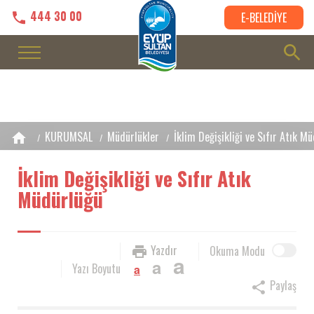
444 30 00
E-BELEDİYE
KURUMSAL
Müdürlükler
İklim Değişikliği ve Sıfır Atık M
İklim Değişikliği ve Sıfır Atık
Müdürlüğü
Yazdır
Okuma Modu
a
a
Yazı Boyutu
a
Paylaş