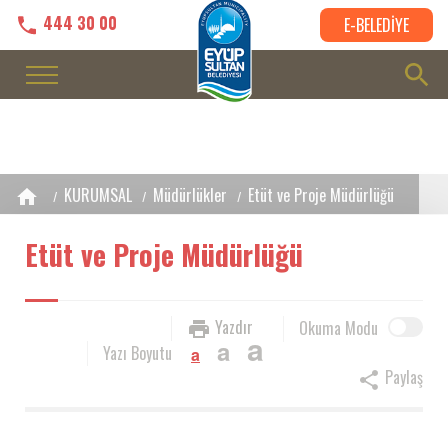
444 30 00
E-BELEDİYE
KURUMSAL
Müdürlükler
Etüt ve Proje Müdürlüğü
Etüt ve Proje Müdürlüğü
Yazdır
Okuma Modu
a
a
Yazı Boyutu
a
Paylaş