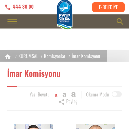
444 30 00
E-BELEDİYE
KURUMSAL
Komisyonlar
İmar Komisyonu
İmar Komisyonu
a
a
Yazı Boyutu
Okuma Modu
a
Paylaş