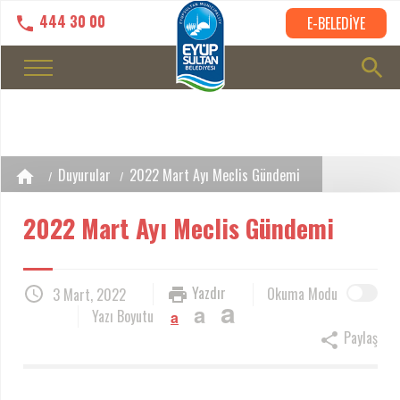
444 30 00
E-BELEDİYE
Duyurular
2022 Mart Ayı Meclis Gündemi
2022 Mart Ayı Meclis Gündemi
Yazdır
Okuma Modu
3 Mart, 2022
a
a
Yazı Boyutu
a
Paylaş