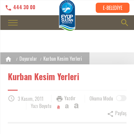
444 30 00
E-BELEDİYE
Duyurular
Kurban Kesim Yerleri
Kurban Kesim Yerleri
Yazdır
Okuma Modu
3 Kasım, 2011
a
a
Yazı Boyutu
a
Paylaş