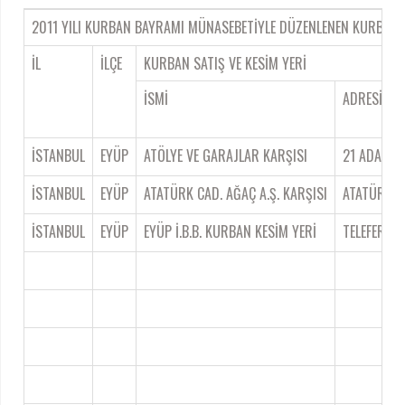
2011 YILI KURBAN BAYRAMI MÜNASEBETİYLE DÜZENLENEN KURBAN SA
İL
İLÇE
KURBAN SATIŞ VE KESİM YERİ
İSMİ
ADRESİ
İSTANBUL
EYÜP
ATÖLYE VE GARAJLAR KARŞISI
21 ADA 1 P
İSTANBUL
EYÜP
ATATÜRK CAD. AĞAÇ A.Ş. KARŞISI
ATATÜRK CA
İSTANBUL
EYÜP
EYÜP İ.B.B. KURBAN KESİM YERİ
TELEFERİK 