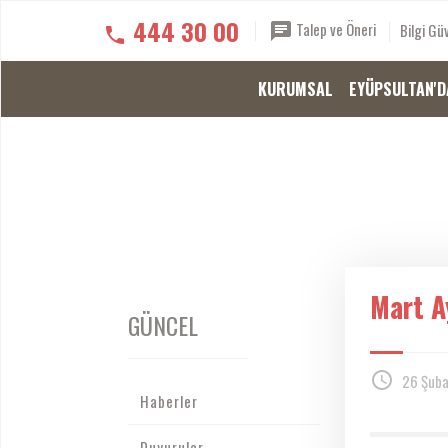
444 30 00
Talep ve Öneri
Bilgi Güv
KURUMSAL
EYÜPSULTAN'D
Mart A
GÜNCEL
26 Şuba
Haberler
Duyurular