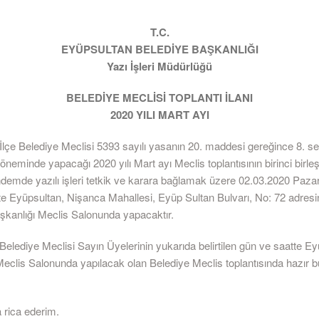
T.C.
EYÜPSULTAN BELEDİYE BAŞKANLIĞI
Yazı İşleri Müdürlüğü
BELEDİYE MECLİSİ TOPLANTI İLANI
2020 YILI MART AYI
İlçe Belediye Meclisi 5393 sayılı yasanın 20. maddesi gereğince 8. 
döneminde yapacağı 2020 yılı Mart ayı Meclis toplantısının birinci birleş
demde yazılı işleri tetkik ve karara bağlamak üzere 02.03.2020 Paza
’te Eyüpsultan, Nişanca Mahallesi, Eyüp Sultan Bulvarı, No: 72 adres
şkanlığı Meclis Salonunda yapacaktır.
elediye Meclisi Sayın Üyelerinin yukarıda belirtilen gün ve saatte E
Meclis Salonunda yapılacak olan Belediye Meclis toplantısında hazır b
 rica ederim.