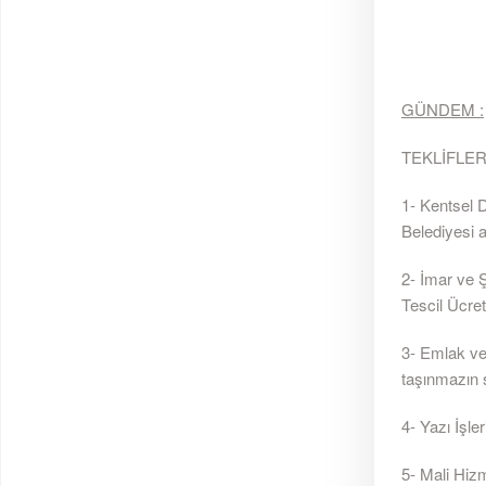
GÜNDEM :
TEKLİFLER
1- Kentsel 
Belediyesi a
2- İmar ve Ş
Tescil Ücreti
3- Emlak ve
taşınmazın sa
4- Yazı İşler
5- Mali Hiz