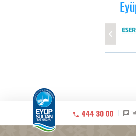
Eyü
444 30 00
Tal