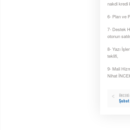
nakdi kredi ku
6- Plan ve Pr
7- Destek H
otonun satılma
8- Yazı İşle
teklifi,
9- Mali Hiz
Nihat İNCEKAR
ÖNCEKI:
Şubat