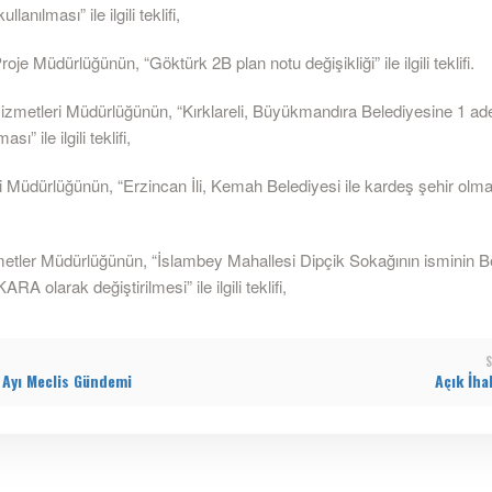
llanılması” ile ilgili teklifi,
oje Müdürlüğünün, “Göktürk 2B plan notu değişikliği” ile ilgili teklifi.
izmetleri Müdürlüğünün, “Kırklareli, Büyükmandıra Belediyesine 1 ad
sı” ile ilgili teklifi,
ri Müdürlüğünün, “Erzincan İli, Kemah Belediyesi ile kardeş şehir olma” i
metler Müdürlüğünün, “İslambey Mahallesi Dipçik Sokağının isminin B
A olarak değiştirilmesi” ile ilgili teklifi,
S
 Ayı Meclis Gündemi
Açık İhal