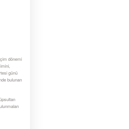
seçim dönemi
imini,
rtesi günü
inde bulunan
yüpsultan
ulunmaları