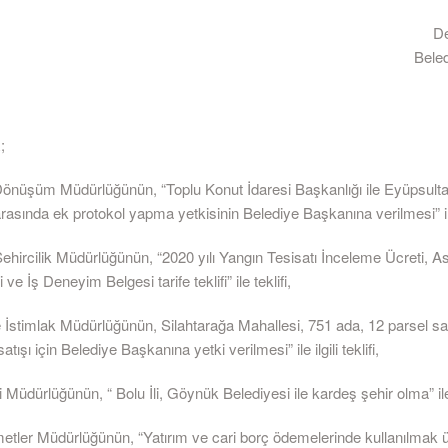
D
Bele
;
Dönüşüm Müdürlüğünün, “Toplu Konut İdaresi Başkanlığı ile Eyüpsult
rasında ek protokol yapma yetkisinin Belediye Başkanına verilmesi” ile il
ehircilik Müdürlüğünün, “2020 yılı Yangın Tesisatı İnceleme Ücreti, A
 ve İş Deneyim Belgesi tarife teklifi” ile teklifi,
 İstimlak Müdürlüğünün, Silahtarağa Mahallesi, 751 ada, 12 parsel say
tışı için Belediye Başkanına yetki verilmesi” ile ilgili teklifi,
i Müdürlüğünün, “ Bolu İli, Göynük Belediyesi ile kardeş şehir olma” ile il
metler Müdürlüğünün, “Yatırım ve cari borç ödemelerinde kullanılmak 