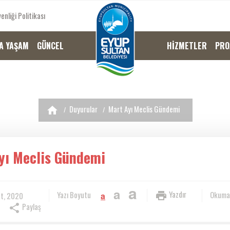
enliği Politikası
A YAŞAM
GÜNCEL
HİZMETLER
PRO
Duyurular
Mart Ayı Meclis Gündemi
yı Meclis Gündemi
a
a
Yazdır
Yazı Boyutu
Okuma
t, 2020
a
Paylaş