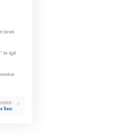
et binek
le ilgili
estekar
ONRAKI:
e İlanı