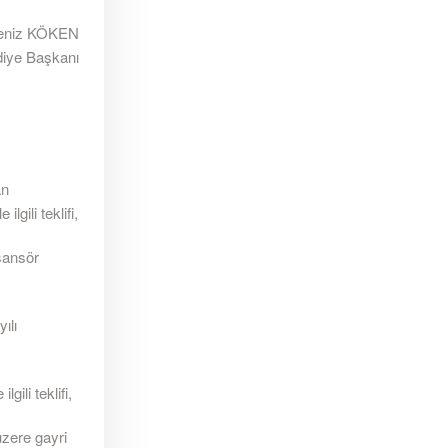
eniz KÖKEN
diye Başkanı
an
gili teklifi,
sansör
ılı
gili teklifi,
üzere gayri