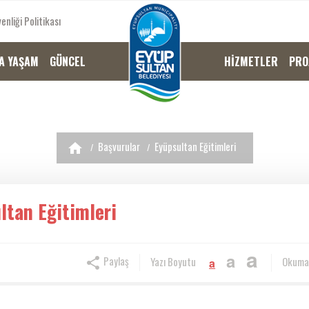
enliği Politikası
A YAŞAM
GÜNCEL
HİZMETLER
PRO
Başvurular
Eyüpsultan Eğitimleri
ltan Eğitimleri
a
a
Paylaş
Yazı Boyutu
Okuma
a