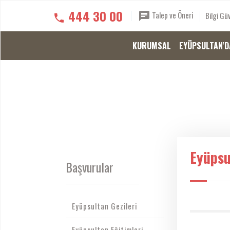
444 30 00
Talep ve Öneri
Bilgi Güv
KURUMSAL
EYÜPSULTAN'D
Eyüpsu
Başvurular
Eyüpsultan Gezileri
Eyüpsultan Eğitimleri