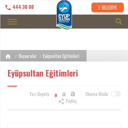
444 30 00
E-BELEDİYE
Başvurular
Eyüpsultan Eğitimleri
Eyüpsultan Eğitimleri
a
a
Yazı Boyutu
Okuma Modu
a
Paylaş