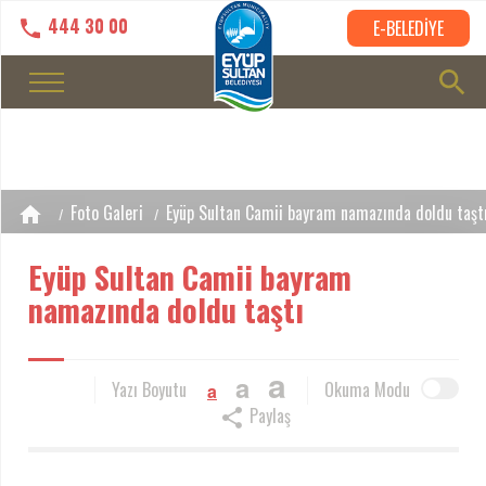
444 30 00
E-BELEDİYE
Foto Galeri
Eyüp Sultan Camii bayram namazında doldu taşt
Eyüp Sultan Camii bayram
namazında doldu taştı
a
a
Yazı Boyutu
Okuma Modu
a
Paylaş