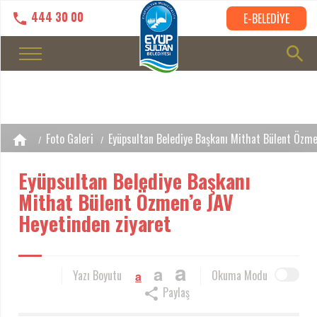
444 30 00
E-BELEDİYE
Foto Galeri
Eyüpsultan Belediye Başkanı Mithat Bülent Özme
Eyüpsultan Belediye Başkanı
Mithat Bülent Özmen’e JAV
Heyetinden ziyaret
a
a
Yazı Boyutu
Okuma Modu
a
Paylaş