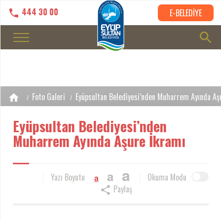
444 30 00
E-BELEDİYE
Foto Galeri
Eyüpsultan Belediyesi’nden Muharrem Ayında Aş
Eyüpsultan Belediyesi’nden
Muharrem Ayında Aşure İkramı
a
a
Yazı Boyutu
Okuma Modu
a
Paylaş