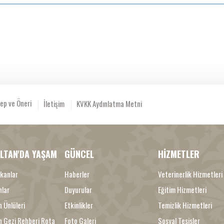
ep ve Öneri
İletişim
KVKK Aydınlatma Metni
LTAN'DA YAŞAM
GÜNCEL
HİZMETLER
kanlar
Haberler
Veterinerlik Hizmetleri
nlar
Duyurular
Eğitim Hizmetleri
 Ünlüleri
Etkinlikler
Temizlik Hizmetleri
n Gezi Rehberi Rota
Foto Galeri
Sosyal Tesisler