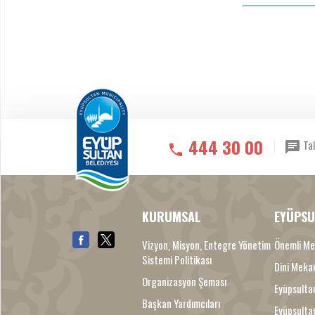
444 30 00
Tal
KURUMSAL
EYÜPSU
Vizyon, Misyon, Entegre Yönetim
Önemli Me
Sistemi Politikası
Dini Meka
Organizasyon Şeması
Eyüpsultan
Başkan Yardımcıları
Eyüpsulta