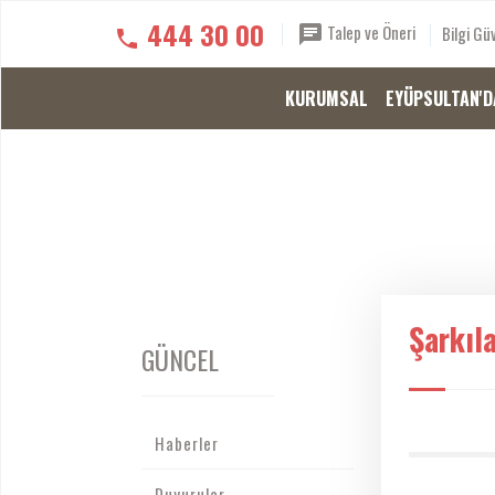
444 30 00
Talep ve Öneri
Bilgi Güv
KURUMSAL
EYÜPSULTAN'D
Şarkıla
GÜNCEL
Haberler
Duyurular