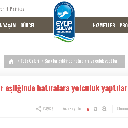
enliği Politikası
A YAŞAM
GÜNCEL
HİZMETLER
PRO
Foto Galeri
Şarkılar eşliğinde hatıralara yolculuk yaptılar
r eşliğinde hatıralara yolculuk yaptılar
a
a
Paylaş
Yazı Boyutu
Okuma
a