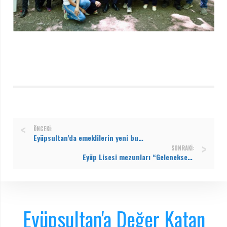
ÖNCEKI:
Eyüpsultan’da emeklilerin yeni buluşma noktası: Emekliler Lokali Musiki Kafe
SONRAKI:
Eyüp Lisesi mezunları “Geleneksel Pide Günü”nde buluştu
Eyüpsultan'a Değer Katan