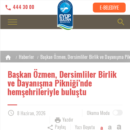
444 30 00
E-BELEDİYE
Haberler
Başkan Özmen, Dersimliler Birlik ve Dayanışma Pik
Başkan Özmen, Dersimliler Birlik
ve Dayanışma Pikniği’nde
hemşehrileriyle buluştu
Okuma Modu
8 Haziran, 2026
Yazdır
a
a
Paylaş
Yazı Boyutu
a