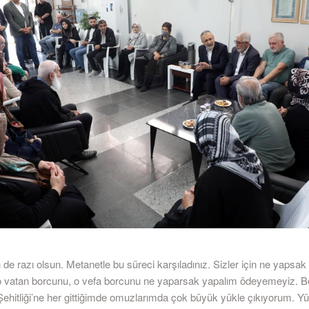
 de razı olsun. Metanetle bu süreci karşıladınız. Sizler için ne yapsak 
 vatan borcunu, o vefa borcunu ne yaparsak yapalım ödeyemeyiz. B
Şehitliği’ne her gittiğimde omuzlarımda çok büyük yükle çıkıyorum. 