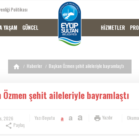
enliği Politikası
A YAŞAM
GÜNCEL
HİZMETLER
PRO
Haberler
Başkan Özmen şehit aileleriyle bayramlaştı
 Özmen şehit aileleriyle bayramlaştı
a
a
Yazdır
Yazı Boyutu
Okuma
s, 2026
a
Paylaş