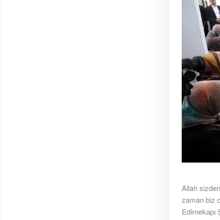
Allah sizden
zaman biz o
Edirnekapı 