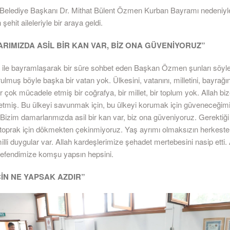
Belediye Başkanı Dr. Mithat Bülent Özmen Kurban Bayramı nedeniyle
şehit aileleriyle bir araya geldi.
RIMIZDA ASİL BİR KAN VAR, BİZ ONA GÜVENİYORUZ”
ri ile bayramlaşarak bir süre sohbet eden Başkan Özmen şunları söyle
ulmuş böyle başka bir vatan yok. Ülkesini, vatanını, milletini, bayrağ
r çok mücadele etmiş bir coğrafya, bir millet, bir toplum yok. Allah biz
 etmiş. Bu ülkeyi savunmak için, bu ülkeyi korumak için güveneceğim
 Bizim damarlarımızda asil bir kan var, biz ona güveniyoruz. Gerekti
u toprak için dökmekten çekinmiyoruz. Yaş ayrımı olmaksızın herkeste 
illi duygular var. Allah kardeşlerimize şehadet mertebesini nasip etti. 
efendimize komşu yapsın hepsini.
ÇİN NE YAPSAK AZDIR”