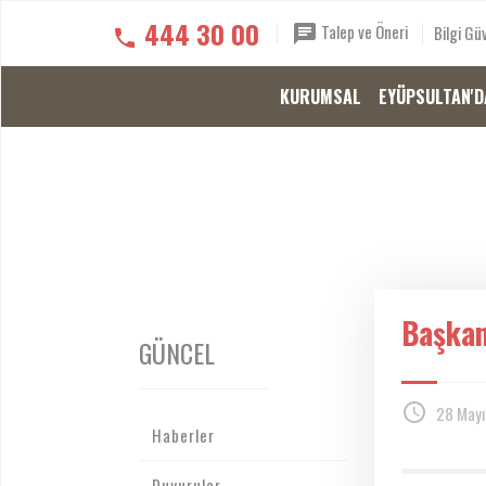
444 30 00
Talep ve Öneri
Bilgi Güv
KURUMSAL
EYÜPSULTAN'D
Başkan
GÜNCEL
28 Mayı
Haberler
Duyurular