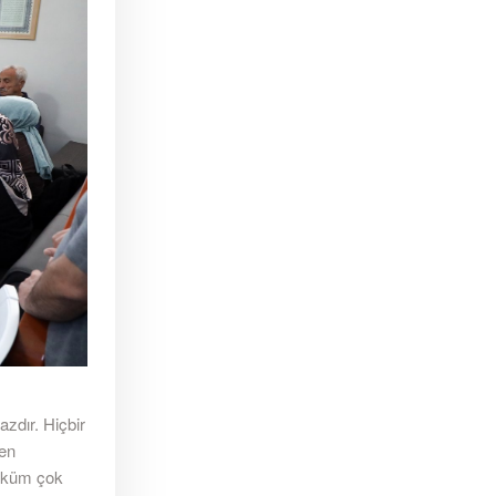
azdır. Hiçbir
en
Yüküm çok