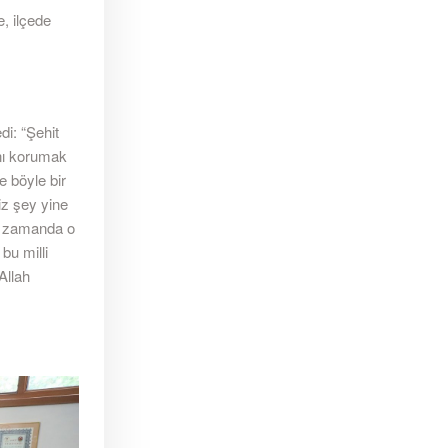
, ilçede
di: “Şehit
ını korumak
e böyle bir
iz şey yine
ği zamanda o
bu milli
Allah