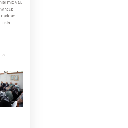
nlarımız var.
 mahcup
olmaktan
lukla,
ile