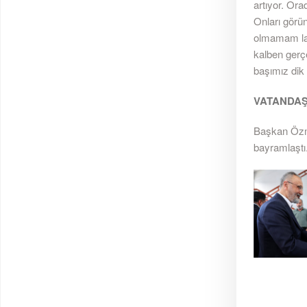
artıyor. Ora
Onları görü
olmamam laz
kalben gerç
başımız dik 
VATANDAŞ
Başkan Özme
bayramlaştı