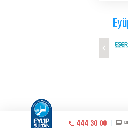
Eyü
444 30 00
Tal