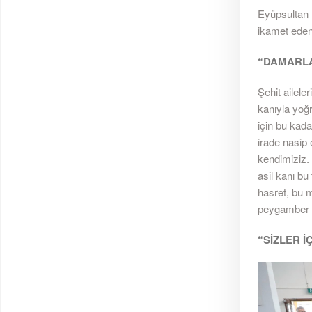
Eyüpsultan 
ikamet eden 
“DAMARLA
Şehit ailele
kanıyla yoğr
için bu kada
irade nasip
kendimiziz.
asil kanı b
hasret, bu m
peygamber 
“SİZLER İ