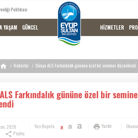
enliği Politikası
A YAŞAM
GÜNCEL
HİZMETLER
PRO
Haberler
Dünya ALS Farkındalık gününe özel bir seminer düzenlendi
ALS Farkındalık gününe özel bir semine
endi
a
a
Yazdır
Yazı Boyutu
Okuma
ran, 2026
a
Paylaş