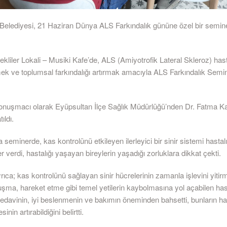
Belediyesi, 21 Haziran Dünya ALS Farkındalık gününe özel bir semin
ekliler Lokali – Musiki Kafe’de, ALS (Amiyotrofik Lateral Skleroz) hast
ek ve toplumsal farkındalığı artırmak amacıyla ALS Farkındalık Semin
nuşmacı olarak Eyüpsultan İlçe Sağlık Müdürlüğü’nden Dr. Fatma K
ıldı.
seminerde, kas kontrolünü etkileyen ilerleyici bir sinir sistemi hastal
lgiler verdi, hastalığı yaşayan bireylerin yaşadığı zorluklara dikkat çekti.
ca; kas kontrolünü sağlayan sinir hücrelerinin zamanla işlevini yitirm
ma, hareket etme gibi temel yetilerin kaybolmasına yol açabilen hastal
 tedavinin, iyi beslenmenin ve bakımın öneminden bahsetti, bunların ha
inin artırabildiğini belirtti.