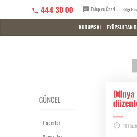
444 30 00
Talep ve Öneri
Bilgi Güv
KURUMSAL
EYÜPSULTAN'D
Dünya 
GÜNCEL
düzenl
Haberler
16 Hazi
Duyurular