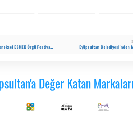
S
2. Geleneksel ESMEK Örgü Festivali renkli görüntülere sahne oldu
psultan'a Değer Katan Markalar