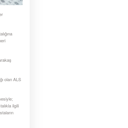
er
alığına
eri
arakaş
ığı olan ALS
esiyle;
ıkla ilgili
staların