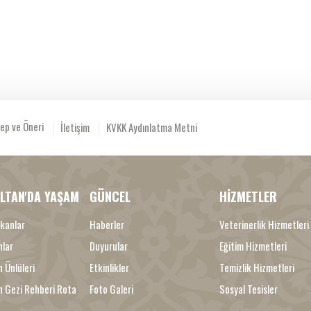
ep ve Öneri
İletişim
KVKK Aydınlatma Metni
LTAN'DA YAŞAM
GÜNCEL
HİZMETLER
kanlar
Haberler
Veterinerlik Hizmetleri
nlar
Duyurular
Eğitim Hizmetleri
 Ünlüleri
Etkinlikler
Temizlik Hizmetleri
n Gezi Rehberi Rota
Foto Galeri
Sosyal Tesisler