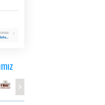
ONRAKI:
Eyüpsultan Belediyesi’nden Muharrem Ayı’nda cemevlerinde kapsamlı temizlik çalışması
ımız