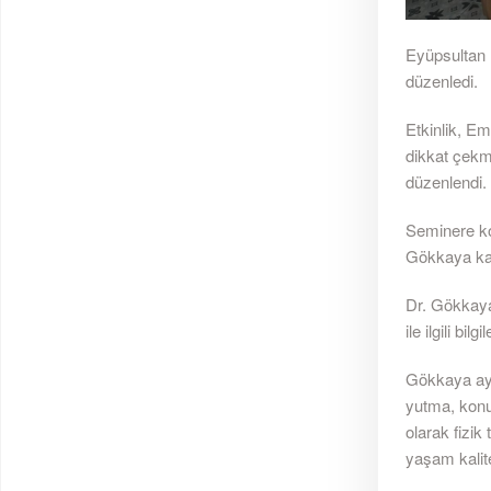
Eyüpsultan 
düzenledi.
Etkinlik, Em
dikkat çekm
düzenlendi.
Seminere ko
Gökkaya kat
Dr. Gökkaya 
ile ilgili bi
Gökkaya ayrı
yutma, konuş
olarak fizik
yaşam kalites