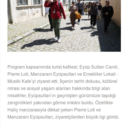
Program kapsamında turist kafilesi; Eyüp Sultan Camii,
Pierre Loti, Manzaram Eyüpsultan ve Emekliler Lokali -
Musiki Kafe’yi ziyaret etti. İlçenin tarihi dokusu, kültürel
mirası ve sosyal yaşam alanları hakkında bilgi alan
misafirler, Eyüpsultan’ın geçmişten günümüze taşıdığı
zenginlikleri yakından görme imkânı buldu. Özellikle
Haliç manzarasıyla dikkat çeken Pierre Loti ve
Manzaram Eyüpsultan, ziyaretçilerden büyük ilgi gördü.