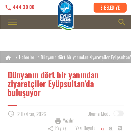
444 30 00
E-BELEDİYE
Haberler
Dünyanın dört bir yanından ziyaretçiler Eyüpsultan
Dünyanın dört bir yanından
ziyaretçiler Eyüpsultan’da
buluşuyor
Okuma Modu
2 Haziran, 2026
Yazdır
a
a
Paylaş
Yazı Boyutu
a