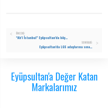
ÖNCEKI:
“Ah’i İstanbul” Eyüpsultan’da büyük beğeni topladı
SONRAKI:
Eyüpsultan’da LGS adaylarına sınav stresini yönetme eğitimi
Eyüpsultan'a Değer Katan
Markalarımız