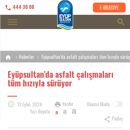
444 30 00
E-BELEDİYE
Haberler
Eyüpsultan’da asfalt çalışmaları tüm hızıyla sürüy
Eyüpsultan’da asfalt çalışmaları
tüm hızıyla sürüyor
Yazdır
Okuma Modu
13 Eylül, 2024
a
a
Yazı Boyutu
a
Paylaş