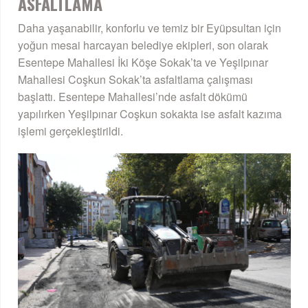
ASFALTLAMA
Daha yaşanabilir, konforlu ve temiz bir Eyüpsultan için
yoğun mesai harcayan belediye ekipleri, son olarak
Esentepe Mahallesi İki Köşe Sokak’ta ve Yeşilpınar
Mahallesi Coşkun Sokak’ta asfaltlama çalışması
başlattı. Esentepe Mahallesi’nde asfalt dökümü
yapılırken Yeşilpınar Coşkun sokakta ise asfalt kazıma
işlemi gerçekleştirildi.