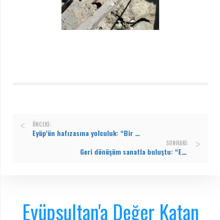
ÖNCEKI:
Eyüp’ün hafızasına yolculuk: “Bir Zamanlar Eyüp’te” sergisi ziyarete açıldı
SONRAKI:
Geri dönüşüm sanatla buluştu: “Engelsiz Dönüşüm Sergisi” açıldı
Eyüpsultan'a Değer Katan