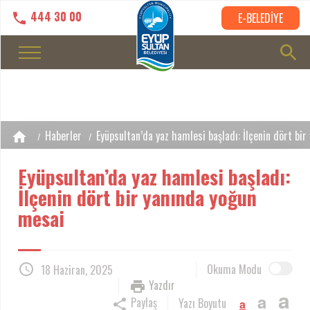
444 30 00
E-BELEDİYE
Haberler
Eyüpsultan’da yaz hamlesi başladı: İlçenin dört bi
Eyüpsultan’da yaz hamlesi başladı:
İlçenin dört bir yanında yoğun
mesai
Okuma Modu
18 Haziran, 2025
Yazdır
a
a
Paylaş
Yazı Boyutu
a