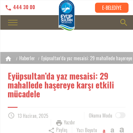
444 30 00
E-BELEDİYE
Haberler
Eyüpsultan’da yaz mesaisi: 29 mahallede haşereye 
Eyüpsultan’da yaz mesaisi: 29
mahallede haşereye karşı etkili
mücadele
Okuma Modu
13 Haziran, 2025
Yazdır
a
a
Paylaş
Yazı Boyutu
a