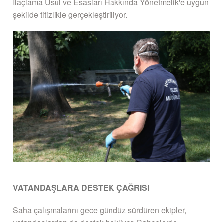
İlaçlama Usul ve Esasları Hakkında Yönetmelik'e uygun
şekilde titizlikle gerçekleştiriliyor.
VATANDAŞLARA DESTEK ÇAĞRISI
Saha çalışmalarını gece gündüz sürdüren ekipler,