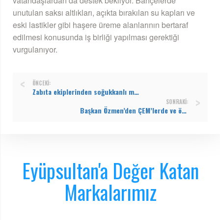
vatandaşlardan da destek bekliyor. Bahçelerde
unutulan saksı altlıkları, açıkta bırakılan su kapları ve
eski lastikler gibi haşere üreme alanlarının bertaraf
edilmesi konusunda iş birliği yapılması gerektiği
vurgulanıyor.
ÖNCEKI:
Zabıta ekiplerinden soğukkanlı müdahale: Bıçaklı şahıs ikna edildi, olası faciadan dönüldü
SONRAKI:
Başkan Özmen’den ÇEM’lerde ve öğrenci yurdunda inceleme
Eyüpsultan'a Değer Katan
Markalarımız