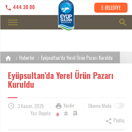
444 30 00
E-BELEDİYE
Haberler
Eyüpsultan’da Yerel Ürün Pazarı Kuruldu
Eyüpsultan’da Yerel Ürün Pazarı
Kuruldu
Yazdır
Okuma Modu
3 Kasım, 2025
a
a
Yazı Boyutu
a
Paylaş