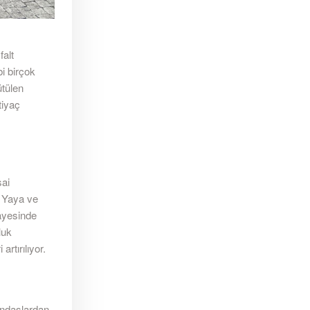
falt
bi birçok
ütülen
tiyaç
sai
. Yaya ve
sayesinde
luk
rtırılıyor.
tandaşlardan