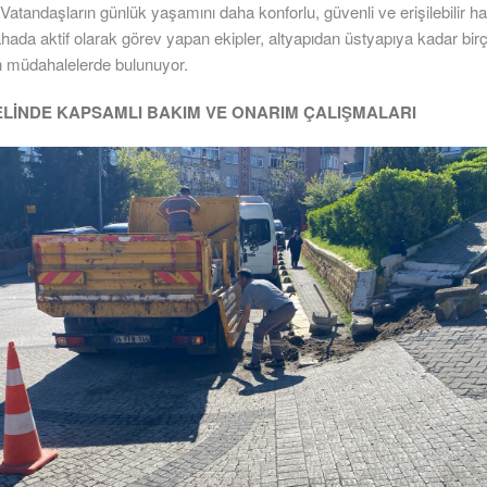
Vatandaşların günlük yaşamını daha konforlu, güvenli ve erişilebilir h
hada aktif olarak görev yapan ekipler, altyapıdan üstyapıya kadar bi
in müdahalelerde bulunuyor.
ELİNDE KAPSAMLI BAKIM VE ONARIM ÇALIŞMALARI