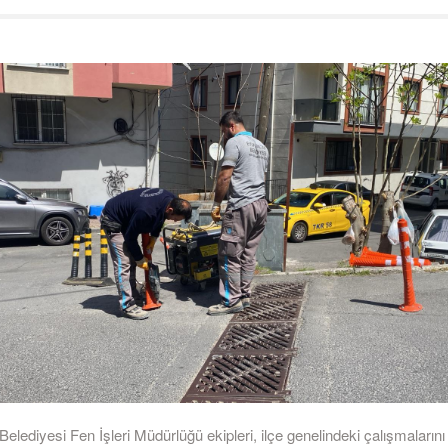
elediyesi Fen İşleri Müdürlüğü ekipleri, ilçe genelindeki çalışmalarını 