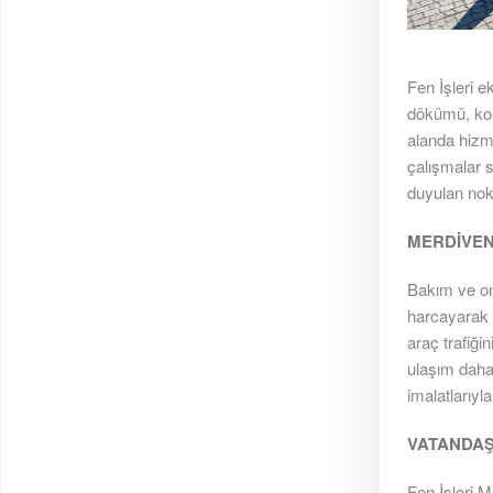
Fen İşleri e
dökümü, kork
alanda hizme
çalışmalar 
duyulan nokt
MERDİVEN
Bakım ve ona
harcayarak y
araç trafiği
ulaşım daha
imalatlarıyl
VATANDAŞ
Fen İşleri M