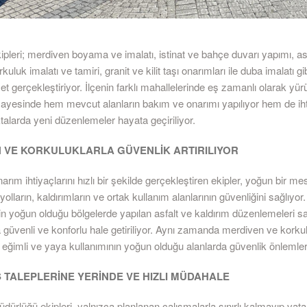
kipleri; merdiven boyama ve imalatı, istinat ve bahçe duvarı yapımı, as
uluk imalatı ve tamiri, granit ve kilit taşı onarımları ile duba imalatı gi
t gerçekleştiriyor. İlçenin farklı mahallelerinde eş zamanlı olarak yür
sayesinde hem mevcut alanların bakım ve onarımı yapılıyor hem de ih
alarda yeni düzenlemeler hayata geçiriliyor.
 VE KORKULUKLARLA GÜVENLİK ARTIRILIYOR
rım ihtiyaçlarını hızlı bir şekilde gerçekleştiren ekipler, yoğun bir me
olların, kaldırımların ve ortak kullanım alanlarının güvenliğini sağlıyor
nin yoğun olduğu bölgelerde yapılan asfalt ve kaldırım düzenlemeleri 
 güvenli ve konforlu hale getiriliyor. Aynı zamanda merdiven ve korku
a eğimli ve yaya kullanımının yoğun olduğu alanlarda güvenlik önlemleri a
 TALEPLERİNE YERİNDE VE HIZLI MÜDAHALE
üdürlüğü ekipleri, yalnızca planlanan çalışmalarla sınırlı kalmayıp va