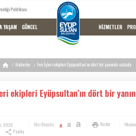
enliği Politikası
A YAŞAM
GÜNCEL
HİZMETLER
PRO
Haberler
Fen İşleri ekipleri Eyüpsultan’ın dört bir yanında sahada
eri ekipleri Eyüpsultan’ın dört bir yanı
a
a
a
Yazdır
Yazı Boyutu
Okuma
n, 2026
a
Paylaş