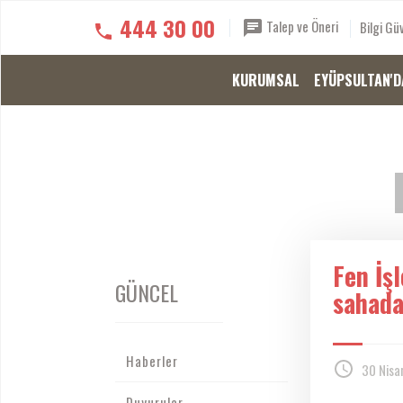
444 30 00
Talep ve Öneri
Bilgi Güv
KURUMSAL
EYÜPSULTAN'D
Fen İşl
GÜNCEL
sahad
Haberler
30 Nisa
Duyurular