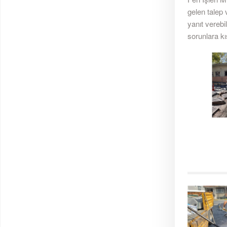
gelen talep v
yanıt verebi
sorunlara k