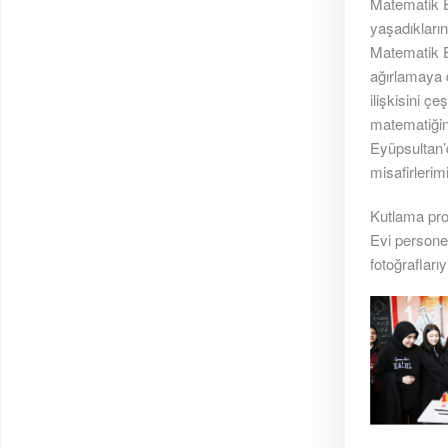
Matematik E
yaşadıkların
Matematik E
ağırlamaya 
ilişkisini ç
matematiğin
Eyüpsultan’d
misafirlerimi
Kutlama pro
Evi personel
fotoğraflarıy