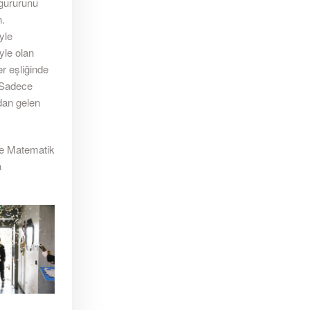
 gururunu
n.
yle
yle olan
er eşliğinde
. Sadece
ndan gelen
ve Matematik
a