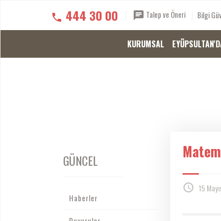
444 30 00
Talep ve Öneri
Bilgi Güv
KURUMSAL
EYÜPSULTAN'D
Matema
GÜNCEL
15 Mayı
Haberler
Duyurular