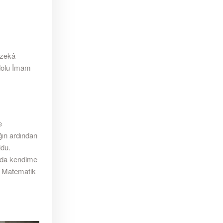
 zekâ
adolu İmam
e
ğın ardından
ldu.
ada kendime
e Matematik