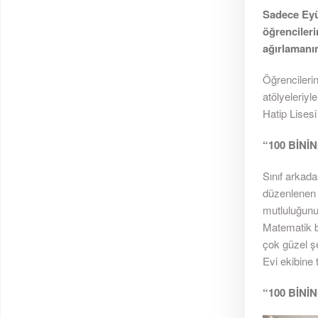
Sadece Eyüp
öğrencileri
ağırlamanı
Öğrencilerin
atölyeleriyl
Hatip Lises
“100 BİNİ
Sınıf arkada
düzenlenen s
mutluluğunu 
Matematik b
çok güzel ş
Evi ekibine
“100 BİN