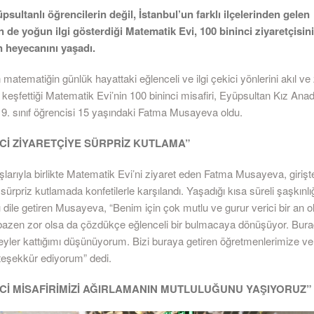
sultanlı öğrencilerin değil, İstanbul’un farklı ilçelerinden gelen
n de yoğun ilgi gösterdiği Matematik Evi, 100 bininci ziyaretçisini
n heyecanını yaşadı.
 matematiğin günlük hayattaki eğlenceli ve ilgi çekici yönlerini akıl ve
e keşfettiği Matematik Evi’nin 100 bininci misafiri, Eyüpsultan Kız An
i 9. sınıf öğrencisi 15 yaşındaki Fatma Musayeva oldu.
NCİ ZİYARETÇİYE SÜRPRİZ KUTLAMA”
şlarıyla birlikte Matematik Evi’ni ziyaret eden Fatma Musayeva, girişt
ürpriz kutlamada konfetilerle karşılandı. Yaşadığı kısa süreli şaşkınlı
dile getiren Musayeva, “Benim için çok mutlu ve gurur verici bir an o
azen zor olsa da çözdükçe eğlenceli bir bulmacaya dönüşüyor. Bur
eyler kattığımı düşünüyorum. Bizi buraya getiren öğretmenlerimize v
 teşekkür ediyorum” dedi.
İNCİ MİSAFİRİMİZİ AĞIRLAMANIN MUTLULUĞUNU YAŞIYORUZ”