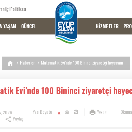
enliği Politikası
A YAŞAM
GÜNCEL
HİZMETLER
PRO
Haberler
Matematik Evi’nde 100 Bininci ziyaretçi heyecanı
tik Evi’nde 100 Bininci ziyaretçi heye
a
a
Yazdır
Yazı Boyutu
Okuma
s, 2026
a
Paylaş