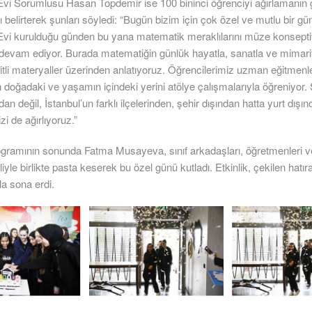
vi Sorumlusu Hasan Topdemir ise 100 bininci öğrenciyi ağırlamanın
ı belirterek şunları söyledi: “Bugün bizim için çok özel ve mutlu bir gü
vi kurulduğu günden bu yana matematik meraklılarını müze konsepti
devam ediyor. Burada matematiğin günlük hayatla, sanatla ve mimari
eşitli materyaller üzerinden anlatıyoruz. Öğrencilerimiz uzman eğitmenl
 doğadaki ve yaşamın içindeki yerini atölye çalışmalarıyla öğreniyor
an değil, İstanbul’un farklı ilçelerinden, şehir dışından hatta yurt dışı
zi de ağırlıyoruz.”
gramının sonunda Fatma Musayeva, sınıf arkadaşları, öğretmenleri 
iyle birlikte pasta keserek bu özel günü kutladı. Etkinlik, çekilen hatır
la sona erdi.