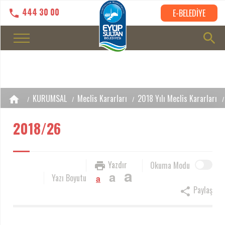
444 30 00
E-BELEDİYE
KURUMSAL
Meclis Kararları
2018 Yılı Meclis Kararları
2018/26
Yazdır
Okuma Modu
a
a
Yazı Boyutu
a
Paylaş