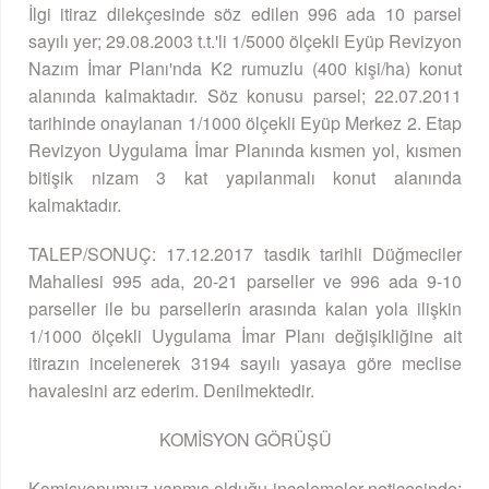
İlgi itiraz dilekçesinde söz edilen 996 ada 10 parsel
sayılı yer; 29.08.2003 t.t.'li 1/5000 ölçekli Eyüp Revizyon
Nazım İmar Planı'nda K2 rumuzlu (400 kişi/ha) konut
alanında kalmaktadır. Söz konusu parsel; 22.07.2011
tarihinde onaylanan 1/1000 ölçekli Eyüp Merkez 2. Etap
Revizyon Uygulama İmar Planında kısmen yol, kısmen
bitişik nizam 3 kat yapılanmalı konut alanında
kalmaktadır.
TALEP/SONUÇ: 17.12.2017 tasdik tarihli Düğmeciler
Mahallesi 995 ada, 20-21 parseller ve 996 ada 9-10
parseller ile bu parsellerin arasında kalan yola ilişkin
1/1000 ölçekli Uygulama İmar Planı değişikliğine ait
itirazın incelenerek 3194 sayılı yasaya göre meclise
havalesini arz ederim. Denilmektedir.
KOMİSYON GÖRÜŞÜ
Komisyonumuz yapmış olduğu incelemeler neticesinde;