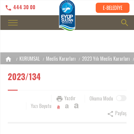
444 30 00
E-BELEDİYE
KURUMSAL
Meclis Kararları
2023 Yılı Meclis Kararları
2023/134
Yazdır
Okuma Modu
a
a
Yazı Boyutu
a
Paylaş