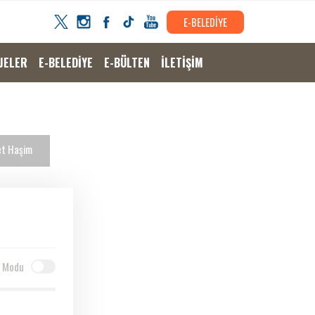
E-BELEDİYE
JELER
E-BELEDİYE
E-BÜLTEN
İLETİŞİM
t Haşim
 Modu