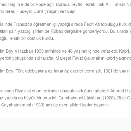
d Haşim’e de bir köşe açtı. Burada Tevfik Fikret, Faik Âli, Tahsin Na
n Siret, Hüseyin Cahit (Yalçın) ile tanıştı.
îsi’nde Fransızca öğretmenliği yaptığı sırada Fecri Ati topluluğu kurul
tılan şair, yazdığı şiirleri de Rübab dergisine gönderiyordu. Bu sırada
u ile sıkı bir dostluk kurdu.
 Bey 4 Haziran 1933 tarihinde ve 48 yaşının içinde vefat etti. Kabri
yerloti yokuşunda sol tarafta, Mareşal Fevzi Çakmak’ın kabri yakınınd
 Bey, Türk edebiyatına az fakat öz eserler vermiştir. 1921’de yayın
ınlanan Piyale’si onun ne kadar duygulu olduğunu gösterir Ahmed Ha
 yazıda da büyük bir usta idi. Gurabahanei Lâklâkan (1928), Bize G
 Seyahatnamesi (1933) adlı üç eseri şiirleri kadar başarılır.