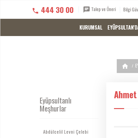
444 30 00
Talep ve Öneri
Bilgi Güv
KURUMSAL
EYÜPSULTAN'D
E
Ahmet
Eyüpsultanlı
Meşhurlar
Abdülcelil Levni Çelebi