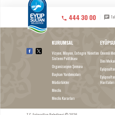
444 30 00
Tal
KURUMSAL
EYÜPSU
Vizyon, Misyon, Entegre Yönetim
Önemli Me
Sistemi Politikası
Dini Meka
Organizasyon Şeması
Eyüpsultan
Başkan Yardımcıları
Eyüpsulta
Müdürlükler
Haritaları
Meclis
Meclis Kararları
T.C. Eyüpsultan Belediyesi © 2026