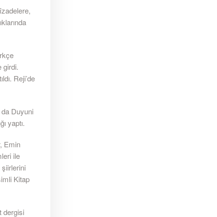
îzadelere,
klarında
ürkçe
girdi.
ldı. Reji’de
n da Duyuni
ı yaptı.
, Emin
eri ile
iirlerini
imli Kitap
 dergisi