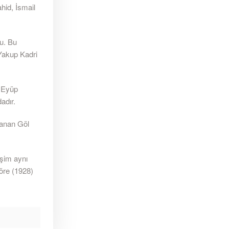
hid, İsmail
du. Bu
 Yakup Kadri
, Eyüp
adır.
lanan Göl
şim aynı
öre (1928)