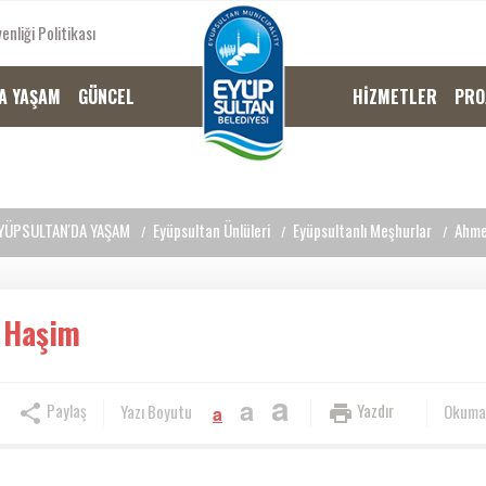
enliği Politikası
A YAŞAM
GÜNCEL
HİZMETLER
PRO
YÜPSULTAN'DA YAŞAM
Eyüpsultan Ünlüleri
Eyüpsultanlı Meşhurlar
Ahme
 Haşim
a
a
Paylaş
Yazdır
Yazı Boyutu
Okuma
a