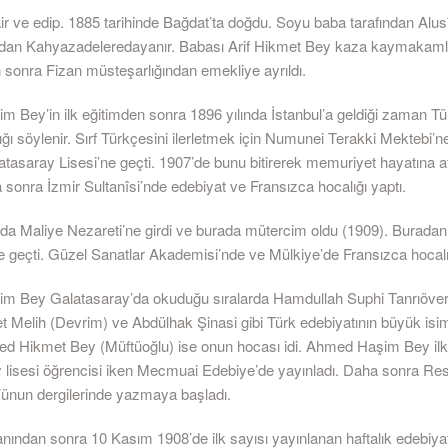
ir ve edip. 1885 tarihinde Bağdat’ta doğdu. Soyu baba tarafından Alus
ndan Kahyazadeleredayanır. Babası Arif Hikmet Bey kaza kaymakamlı
 sonra Fizan müsteşarlığından emekliye ayrıldı.
 Bey’in ilk eğitimden sonra 1896 yılında İstanbul’a geldiği zaman T
 söylenir. Sırf Türkçesini ilerletmek için Numunei Terakki Mektebi’ne 
asaray Lisesi’ne geçti. 1907’de bunu bitirerek memuriyet hayatına atı
a sonra İzmir Sultanîsi’nde edebiyat ve Fransızca hocalığı yaptı.
ra da Maliye Nezareti’ne girdi ve burada mütercim oldu (1909). Burada
geçti. Güzel Sanatlar Akademisi’nde ve Mülkiye’de Fransızca hocalığ
 Bey Galatasaray’da okuduğu sıralarda Hamdullah Suphi Tanrıöver
t Melih (Devrim) ve Abdülhak Şinasi gibi Türk edebiyatının büyük isiml
ed Hikmet Bey (Müftüoğlu) ise onun hocası idi. Ahmed Haşim Bey ilk ş
 lisesi öğrencisi iken Mecmuai Edebiye’de yayınladı. Daha sonra Res
Fünun dergilerinde yazmaya başladı.
lanından sonra 10 Kasım 1908’de ilk sayısı yayınlanan haftalık edebiyat