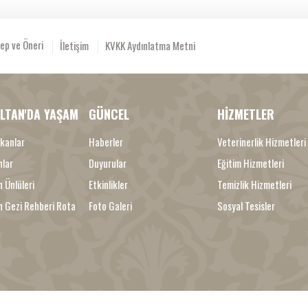
ep ve Öneri
İletişim
KVKK Aydınlatma Metni
LTAN'DA YAŞAM
GÜNCEL
HİZMETLER
kanlar
Haberler
Veterinerlik Hizmetleri
nlar
Duyurular
Eğitim Hizmetleri
 Ünlüleri
Etkinlikler
Temizlik Hizmetleri
n Gezi Rehberi Rota
Foto Galeri
Sosyal Tesisler