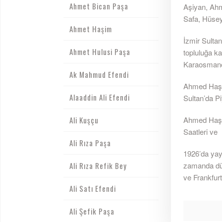
Ahmet Bican Paşa
Aşiyan, Ahme
Safa, Hüseyi
Ahmet Haşim
İzmir Sultan
Ahmet Hulusi Paşa
topluluğa ka
Karaosmanoğl
Ak Mahmud Efendi
Ahmed Haşim
Alaaddin Ali Efendi
Sultan’da Pi
Ali Kuşçu
Ahmed Haşim
Saatleri ve
Ali Rıza Paşa
1926’da yay
Ali Rıza Refik Bey
zamanda düz
ve Frankfurt
Ali Satı Efendi
Ali Şefik Paşa