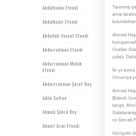
Tanınmış şa
Abdülhalim Efendi
anne tarafı
bulunduktan
Abdülkadir Efendi
Ahmed Haşim
Abdullah Vassaf Efendi
konuşamadığı
Oradan Galat
Abdurrahman Efendi
çalıştı. Dah
Abdurrahman Muhib
Efendi
İki yıl son
Umumiye’ye 
Abdurrrahman Şeref Bey
Ahmed Haşim
Adile Sultan
Bülend, İzze
tanıştı. Ahm
Ahmed Şükrü Bey
Galatasaray
ve Serveti 
Ahmet Azmi Efendi
Hürriyetin i