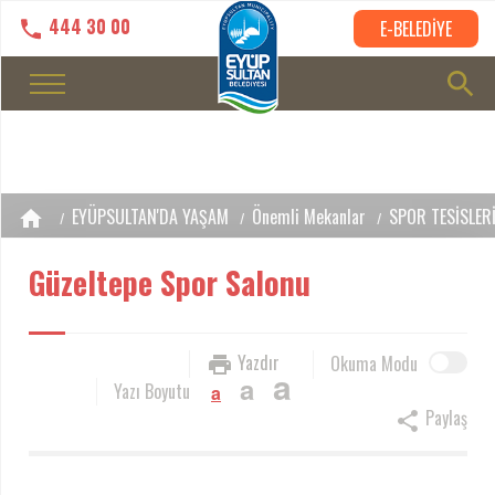
444 30 00
E-BELEDİYE
EYÜPSULTAN'DA YAŞAM
Önemli Mekanlar
SPOR TESİSLER
Güzeltepe Spor Salonu
Yazdır
Okuma Modu
a
a
Yazı Boyutu
a
Paylaş