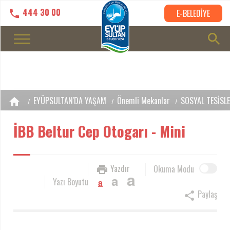
444 30 00
E-BELEDİYE
EYÜPSULTAN'DA YAŞAM
Önemli Mekanlar
SOSYAL TESİSL
İBB Beltur Cep Otogarı - Mini
Yazdır
Okuma Modu
a
a
Yazı Boyutu
a
Paylaş