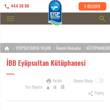
444 30 00
E-BELEDİYE
EYÜPSULTAN'DA YAŞAM
Önemli Mekanlar
KÜTÜPHANELER
İBB Eyüpsultan Kütüphanesi
Yazdır
Okuma Modu
a
a
Yazı Boyutu
a
Paylaş