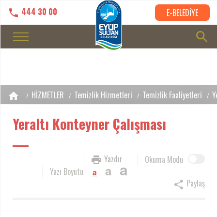
444 30 00
E-BELEDİYE
HİZMETLER
Temizlik Hizmetleri
Temizlik Faaliyetleri
Y
Yeraltı Konteyner Çalışması
Yazdır
Okuma Modu
a
a
Yazı Boyutu
a
Paylaş